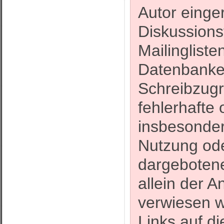
Autor einge
Diskussions
Mailinglist
Datenbanken
Schreibzugri
fehlerhafte 
insbesonder
Nutzung ode
dargebotene
allein der A
verwiesen w
Links auf di