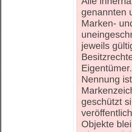
Alle innerh
genannten u
Marken- un
uneingesch
jeweils gül
Besitzrecht
Eigentümer.
Nennung ist
Markenzeich
geschützt s
veröffentlic
Objekte blei