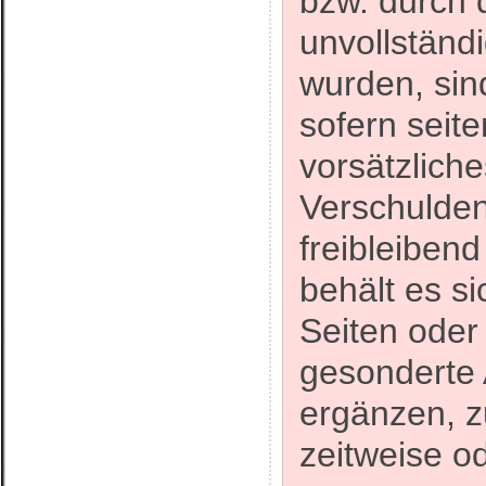
bzw. durch 
unvollständ
wurden, sin
sofern seit
vorsätzliche
Verschulden 
freibleibend
behält es si
Seiten ode
gesonderte 
ergänzen, z
zeitweise od