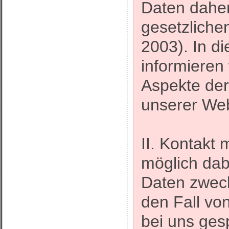
Daten daher
gesetzlich
2003). In d
informieren 
Aspekte de
unserer Web
II. Kontakt 
möglich da
Daten zweck
den Fall vo
bei uns ges