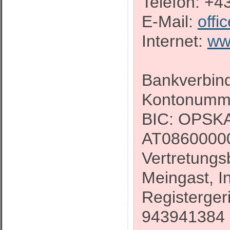
Telefon: +4
E-Mail:
offi
Internet:
ww
Bankverbin
Kontonumm
BIC: OPSK
AT0860000
Vertretungs
Meingast, I
Registerger
943941384