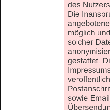
des Nutzers 
Die Inanspr
angebotenen
möglich un
solcher Dat
anonymisie
gestattet. 
Impressums
veröffentli
Postanschri
sowie Email
Übersendung