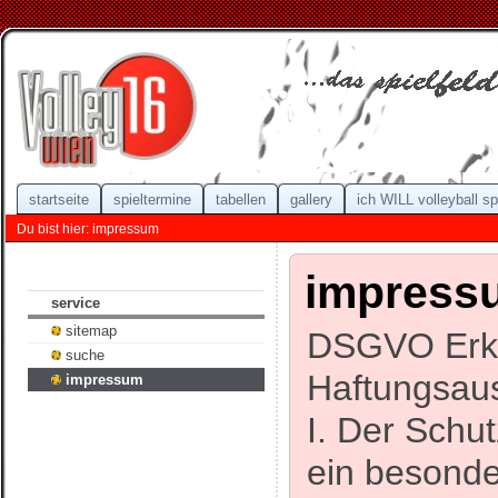
startseite
spieltermine
tabellen
gallery
ich WILL volleyball sp
Du bist hier: impressum
impress
service
sitemap
DSGVO Erklä
suche
Haftungsau
impressum
I. Der Schut
ein besonde