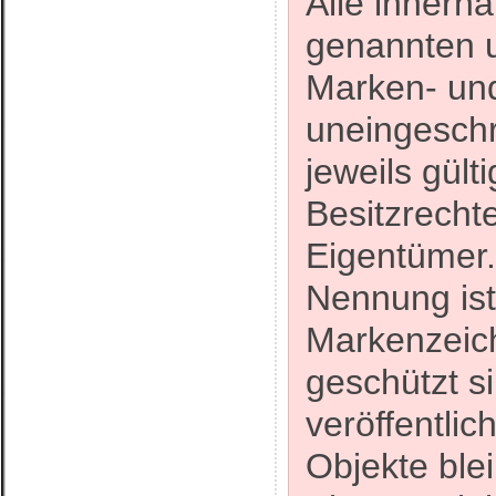
Alle innerh
genannten u
Marken- un
uneingesch
jeweils gül
Besitzrecht
Eigentümer.
Nennung ist
Markenzeich
geschützt s
veröffentlic
Objekte blei