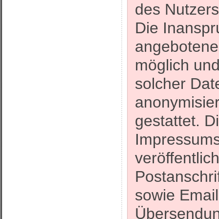
des Nutzers 
Die Inanspr
angebotenen
möglich un
solcher Dat
anonymisie
gestattet. 
Impressums
veröffentli
Postanschri
sowie Email
Übersendung