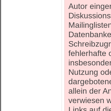
Autor einge
Diskussions
Mailinglist
Datenbanken
Schreibzugri
fehlerhafte 
insbesonder
Nutzung ode
dargebotene
allein der A
verwiesen w
Links auf di