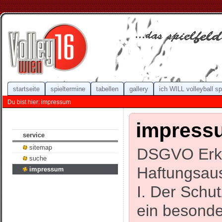
startseite
spieltermine
tabellen
gallery
ich WILL volleyball sp
Du bist hier: impressum
impress
service
sitemap
DSGVO Erklä
suche
Haftungsau
impressum
I. Der Schut
ein besonde