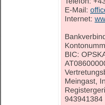
Telefon: +4
E-Mail:
offi
Internet:
ww
Bankverbin
Kontonumm
BIC: OPSK
AT0860000
Vertretungs
Meingast, I
Registerger
943941384