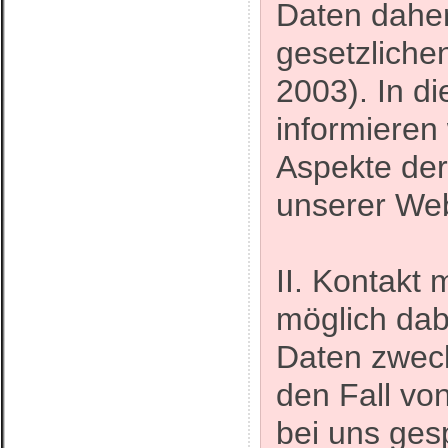
Daten daher
gesetzlich
2003). In d
informieren 
Aspekte de
unserer Web
II. Kontakt 
möglich da
Daten zweck
den Fall vo
bei uns ges