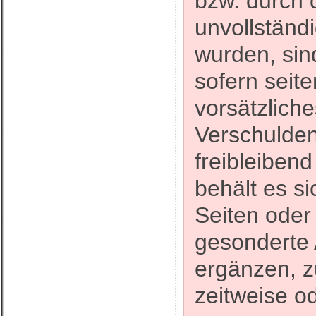
bzw. durch 
unvollständ
wurden, sin
sofern seit
vorsätzliche
Verschulden 
freibleibend
behält es si
Seiten ode
gesonderte 
ergänzen, z
zeitweise od