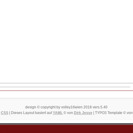
design © copyright by volley16wien 2018 vers.5.40
|
CSS
| Dieses Layout basiert auf
YAML
© von
Dirk Jesse
| TYPO3 Template © vo