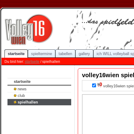
startseite
spieltermine
tabellen
gallery
ich WILL volleyball s
Du bist hier:
startseite
/ spielhallen
volley16wien spiel
startseite
volley16wien spiel
news
club
spielhallen