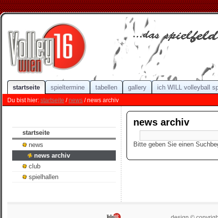
startseite
spieltermine
tabellen
gallery
ich WILL volleyball s
Du bist hier:
startseite
/
news
/ news archiv
news archiv
startseite
Bitte geben Sie einen Suchbegr
news
news archiv
club
spielhallen
design © copyrigh