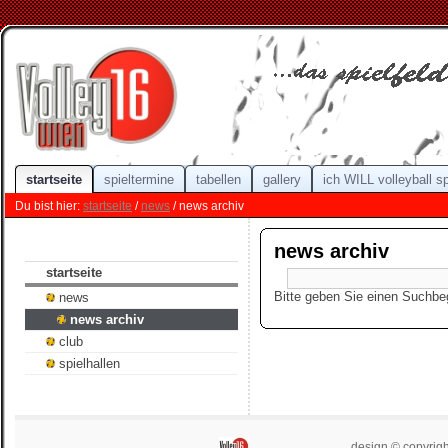
startseite
spieltermine
tabellen
gallery
ich WILL volleyball s
Du bist hier:
startseite
/
news
/ news archiv
news archiv
startseite
Bitte geben Sie einen Suchbegr
news
news archiv
club
spielhallen
design © copyrigh