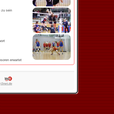
n zu sein
wort
nsoren erwartet
n
t3net.de