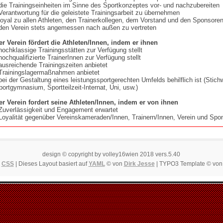
 die Trainingseinheiten im Sinne des Sportkonzeptes vor- und nachzubereiten
 Verantwortung für die geleistete Trainingsarbeit zu übernehmen
 loyal zu allen Athleten, den Trainerkollegen, dem Vorstand und den Sponsore
 den Verein stets angemessen nach außen zu vertreten
er Verein fördert die Athleten/Innen, indem er ihnen
 hochklassige Trainingsstätten zur Verfügung stellt
 hochqualifizierte TrainerInnen zur Verfügung stellt
 ausreichende Trainingszeiten anbietet
 Trainingslagermaßnahmen anbietet
 bei der Gestaltung eines leistungssportgerechten Umfelds behilflich ist (Stich
portgymnasium, Sportteilzeit-Internat, Uni, usw.)
er Verein fordert seine Athleten/Innen, indem er von ihnen
 Zuverlässigkeit und Engagement erwartet
 Loyalität gegenüber Vereinskameraden/Innen, Trainern/Innen, Verein und Spo
design © copyright by volley16wien 2018 vers.5.40
|
CSS
| Dieses Layout basiert auf
YAML
© von
Dirk Jesse
| TYPO3 Template © vo