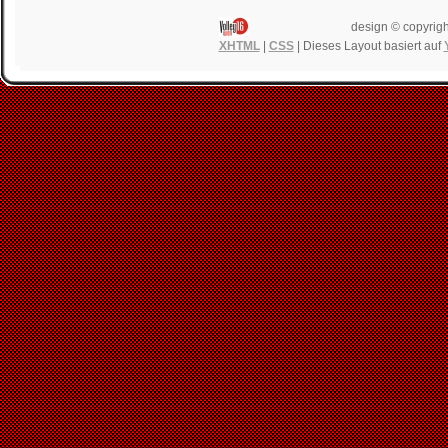
design © copyrigh
XHTML
|
CSS
| Dieses Layout basiert auf