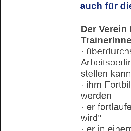
auch für di
Der Verein 
TrainerInn
· überdurchs
Arbeitsbedi
stellen kann
· ihm Fortb
werden
· er fortlau
wird"
· er in ein