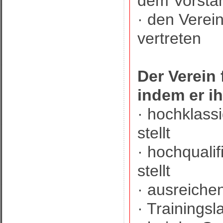
dem Vorsta
· den Verei
vertreten
Der Verein 
indem er i
· hochklass
stellt
· hochqualif
stellt
· ausreiche
· Trainings