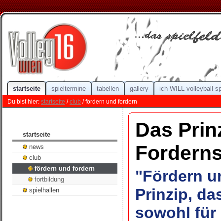
startseite
spieltermine
tabellen
gallery
ich WILL volleyball s
Du bist hier:
startseite
/
club
/ fördern und fordern
Das Prin
startseite
Fordern
news
club
fördern und fordern
"Fördern un
fortbildung
Prinzip, da
spielhallen
sowohl für 