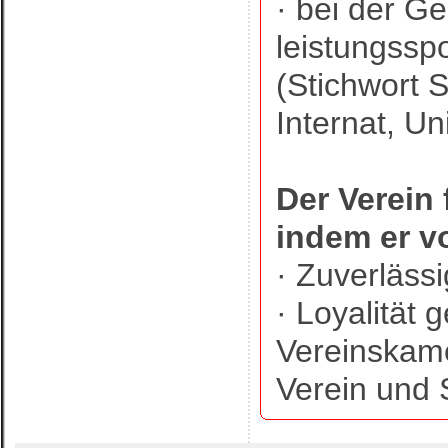
· bei der Ge
leistungsspo
(Stichwort 
Internat, Un
Der Verein 
indem er v
· Zuverläss
· Loyalität
Vereinskame
Verein und 