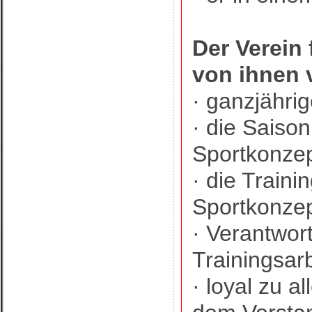
Der Verein 
von ihnen 
· ganzjähri
· die Saiso
Sportkonzep
· die Traini
Sportkonzep
· Verantwort
Trainingsar
· loyal zu a