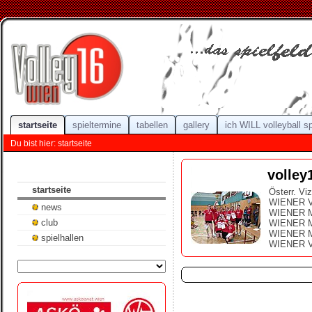
startseite
spieltermine
tabellen
gallery
ich WILL volleyball s
Du bist hier: startseite
volley
startseite
Österr. Vi
WIENER Vi
news
WIENER M
club
WIENER M
WIENER M
spielhallen
WIENER V