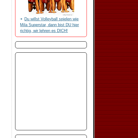
Du willst Volleyball spielen wie
Mila Superstar, dann bist DU hier
richtig, wir lehren es DICH!