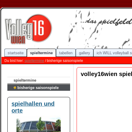
startseite
spieltermine
tabellen
gallery
ich WILL volleyball s
Du bist hier:
spieltermine
/ bisherige saisonspiele
volley16wien spie
spieltermine
bisherige saisonspiele
spielhallen und
orte