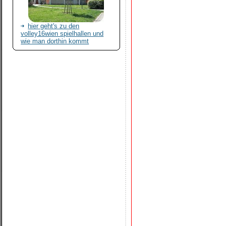
hier geht's zu den
volley16wien spielhallen und
wie man dorthin kommt