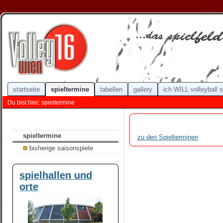
startseite
spieltermine
tabellen
gallery
ich WILL volleyball s
Du bist hier: spieltermine
spieltermine
zu den Spielterminen
bisherige saisonspiele
spielhallen und
orte