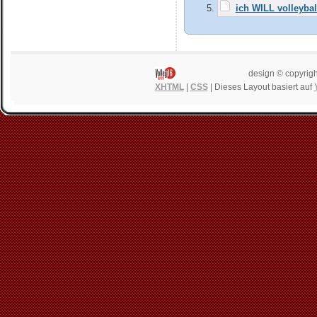
ich WILL volleybal
design © copyrigh
XHTML
|
CSS
| Dieses Layout basiert auf