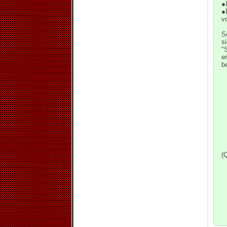
●
●
vo
S
s
"
e
b
(