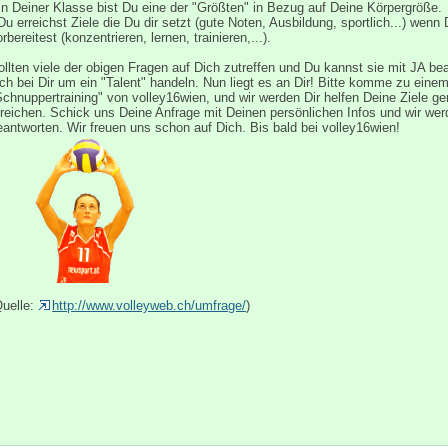
In Deiner Klasse bist Du eine der "Größten" in Bezug auf Deine Körpergröße.
Du erreichst Ziele die Du dir setzt (gute Noten, Ausbildung, sportlich...) wenn 
rbereitest (konzentrieren, lernen, trainieren,...).
ollten viele der obigen Fragen auf Dich zutreffen und Du kannst sie mit JA be
ich bei Dir um ein "Talent" handeln. Nun liegt es an Dir! Bitte komme zu eine
Schnuppertraining" von volley16wien, und wir werden Dir helfen Deine Ziele 
rreichen. Schick uns Deine Anfrage mit Deinen persönlichen Infos und wir w
eantworten. Wir freuen uns schon auf Dich. Bis bald bei volley16wien!
Quelle:
http://www.volleyweb.ch/umfrage/
)