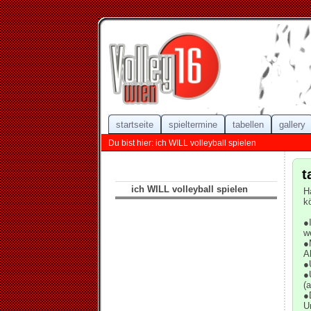
startseite
spieltermine
tabellen
gallery
Du bist hier: ich WILL volleyball spielen
t
ich WILL volleyball spielen
H
k
●
w
●
A
●
●
(
●
U