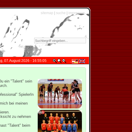
sitemap
|
suche
|
impressum
ag, 07.August 2026 - 16:55:05
u ein "Talent" sein
urch.
fessional" SpielerIn
n mich bei meinen
ieren.
ücksicht zu nehmen
hast "Talent" beim