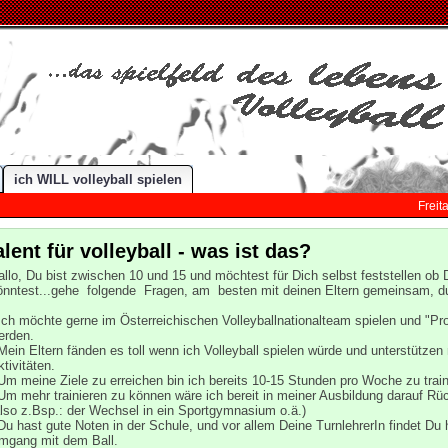
ich WILL volleyball spielen
Freit
alent für volleyball - was ist das?
allo, Du bist zwischen 10 und 15 und möchtest für Dich selbst feststellen ob D
önntest...gehe folgende Fragen, am besten mit deinen Eltern gemeinsam, d
Ich möchte gerne im Österreichischen Volleyballnationalteam spielen und "Pro
erden.
Mein Eltern fänden es toll wenn ich Volleyball spielen würde und unterstütze
ktivitäten.
Um meine Ziele zu erreichen bin ich bereits 10-15 Stunden pro Woche zu train
Um mehr trainieren zu können wäre ich bereit in meiner Ausbildung darauf R
also z.Bsp.: der Wechsel in ein Sportgymnasium o.ä.)
Du hast gute Noten in der Schule, und vor allem Deine TurnlehrerIn findet Du 
mgang mit dem Ball.