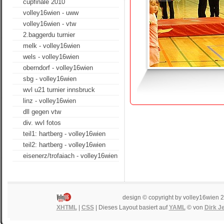
cupfinale 2010
volley16wien - uww
volley16wien - vtw
2.baggerdu turnier
melk - volley16wien
wels - volley16wien
oberndorf - volley16wien
sbg - volley16wien
wvl u21 turnier innsbruck
linz - volley16wien
dll gegen vtw
div. wvl fotos
teil1: hartberg - volley16wien
teil2: hartberg - volley16wien
eisenerz/trofaiach - volley16wien
design © copyright by volley16wien 
XHTML
|
CSS
| Dieses Layout basiert auf
YAML
© von
Dirk J