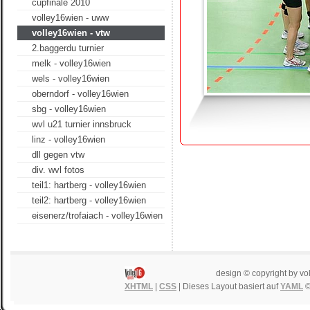
cupfinale 2010
volley16wien - uww
volley16wien - vtw
2.baggerdu turnier
melk - volley16wien
wels - volley16wien
oberndorf - volley16wien
sbg - volley16wien
wvl u21 turnier innsbruck
linz - volley16wien
dll gegen vtw
div. wvl fotos
teil1: hartberg - volley16wien
teil2: hartberg - volley16wien
eisenerz/trofaiach - volley16wien
design © copyright by vo
XHTML
|
CSS
| Dieses Layout basiert auf
YAML
©