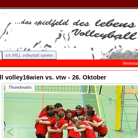
ich WILL volleyball spielen
Wednesda
ll volley16wien vs. vtw - 26. Oktober
Thumbnails