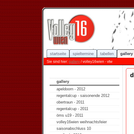
startseite
spieltermine
tabellen
gallery
Sie sind hier:
gallery
/ volley16wien - vtw
d
gallery
apeldoorn - 2012
regentalcup - saisonende 2012
obertraun - 2011
regentalcup - 2011
öms u19 - 2011
volley16wien weihnachtsfeier
saisonabschluss 10