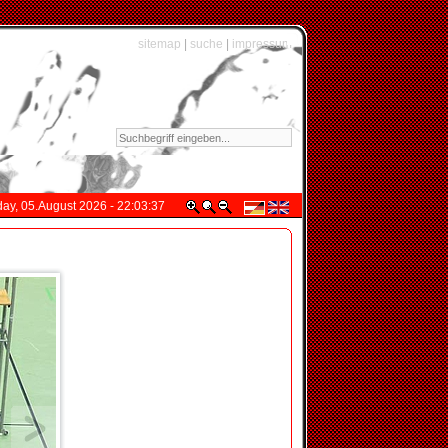
sitemap
|
suche
|
impressum
y, 05.August 2026 - 22:03:37