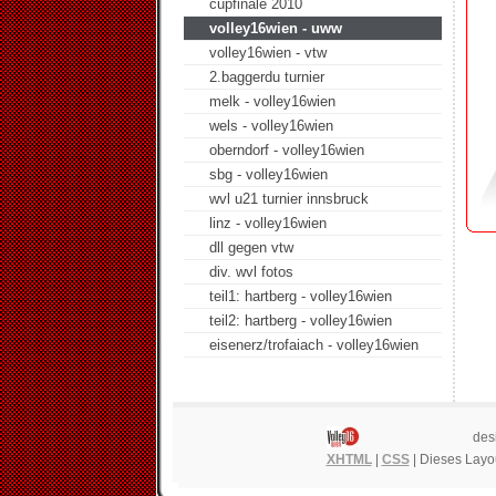
cupfinale 2010
volley16wien - uww
volley16wien - vtw
2.baggerdu turnier
melk - volley16wien
wels - volley16wien
oberndorf - volley16wien
sbg - volley16wien
wvl u21 turnier innsbruck
linz - volley16wien
dll gegen vtw
div. wvl fotos
teil1: hartberg - volley16wien
teil2: hartberg - volley16wien
eisenerz/trofaiach - volley16wien
des
XHTML
|
CSS
| Dieses Layou