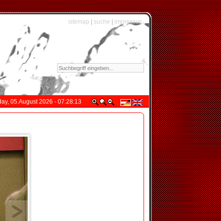
sitemap
|
suche
|
impressum
y, 05.August 2026 - 07:28:13