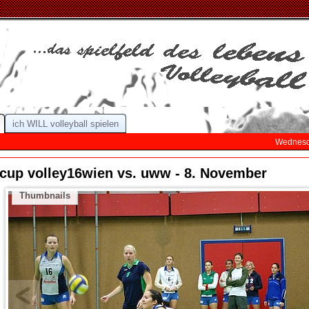
ich WILL volleyball spielen
Wednesda
cup volley16wien vs. uww - 8. November
Thumbnails