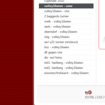
cupfinale 2010
volley16wien - uww
volley16wien - vtw
2.baggerdu turnier
melk - volley16wien
wels - volley16wien
oberndorf - volley16wien
sbg - volley16wien
wvl u21 turnier innsbruck
linz - volley16wien
dll gegen vtw
div. wvl fotos
teil1: hartberg - volley16wien
teil2: hartberg - volley16wien
eisenerz/trofaiach - volley16wien
XHTML
|
CSS
|