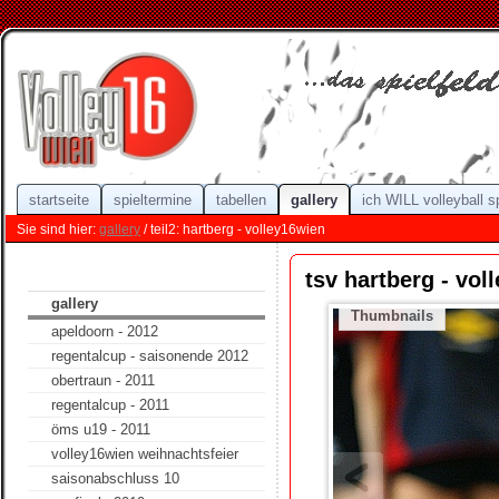
startseite
spieltermine
tabellen
gallery
ich WILL volleyball s
Sie sind hier:
gallery
/ teil2: hartberg - volley16wien
tsv hartberg - vol
gallery
Thumbnails
apeldoorn - 2012
regentalcup - saisonende 2012
obertraun - 2011
regentalcup - 2011
öms u19 - 2011
volley16wien weihnachtsfeier
saisonabschluss 10