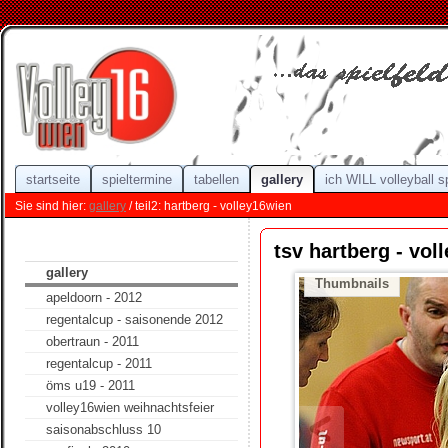
startseite
spieltermine
tabellen
gallery
ich WILL volleyball s
Sie sind hier:
gallery
/ teil2: hartberg - volley16wien
tsv hartberg - vol
gallery
Thumbnails
apeldoorn - 2012
regentalcup - saisonende 2012
obertraun - 2011
regentalcup - 2011
öms u19 - 2011
volley16wien weihnachtsfeier
saisonabschluss 10