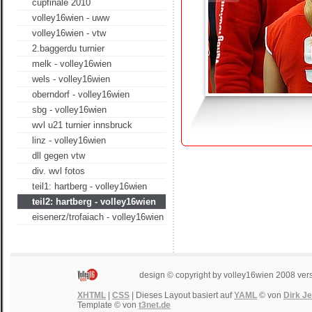
cupfinale 2010
volley16wien - uww
volley16wien - vtw
2.baggerdu turnier
melk - volley16wien
wels - volley16wien
oberndorf - volley16wien
sbg - volley16wien
wvl u21 turnier innsbruck
linz - volley16wien
dll gegen vtw
div. wvl fotos
teil1: hartberg - volley16wien
teil2: hartberg - volley16wien
eisenerz/trofaiach - volley16wien
design © copyright by volley16wien 2008 ver
XHTML
|
CSS
| Dieses Layout basiert auf
YAML
© von
Dirk J
Template © von
t3net.de