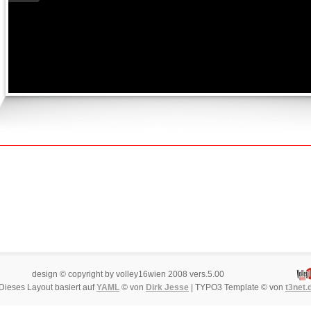
design © copyright by volley16wien 2008 vers.5.00
 Dieses Layout basiert auf
YAML
© von
Dirk Jesse
| TYPO3 Template © von
t3net.