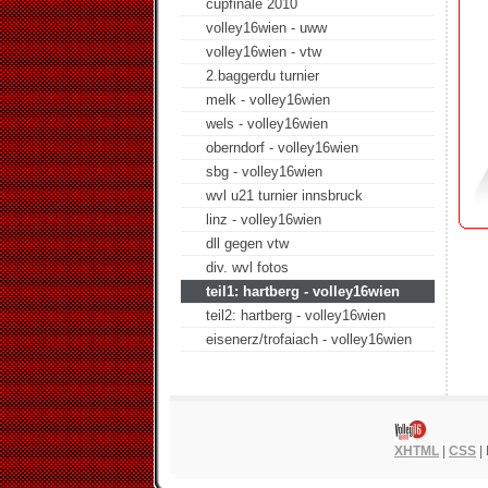
cupfinale 2010
volley16wien - uww
volley16wien - vtw
2.baggerdu turnier
melk - volley16wien
wels - volley16wien
oberndorf - volley16wien
sbg - volley16wien
wvl u21 turnier innsbruck
linz - volley16wien
dll gegen vtw
div. wvl fotos
teil1: hartberg - volley16wien
teil2: hartberg - volley16wien
eisenerz/trofaiach - volley16wien
XHTML
|
CSS
|