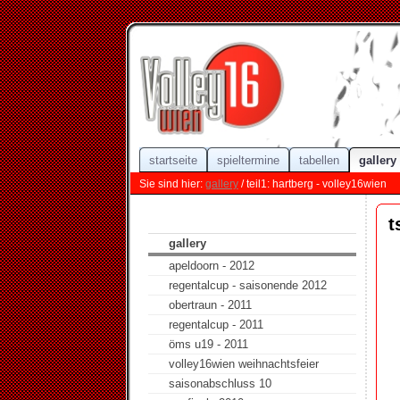
startseite
spieltermine
tabellen
gallery
Sie sind hier:
gallery
/ teil1: hartberg - volley16wien
t
gallery
apeldoorn - 2012
regentalcup - saisonende 2012
obertraun - 2011
regentalcup - 2011
öms u19 - 2011
volley16wien weihnachtsfeier
saisonabschluss 10