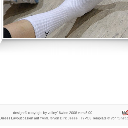
design © copyright by volley16wien 2008 vers.5.00
 Dieses Layout basiert auf
YAML
© von
Dirk Jesse
| TYPO3 Template © von
t3net.