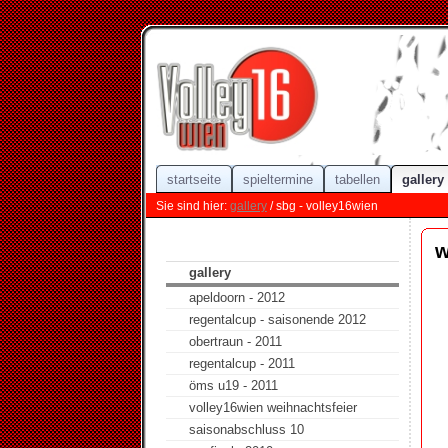
startseite
spieltermine
tabellen
gallery
Sie sind hier:
gallery
/ sbg - volley16wien
w
gallery
apeldoorn - 2012
regentalcup - saisonende 2012
obertraun - 2011
regentalcup - 2011
öms u19 - 2011
volley16wien weihnachtsfeier
saisonabschluss 10