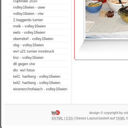
cupfinale 2010
volley16wien - uww
volley16wien - vtw
2.baggerdu turnier
melk - volley16wien
wels - volley16wien
oberndorf - volley16wien
sbg - volley16wien
wvl u21 turnier innsbruck
linz - volley16wien
dll gegen vtw
div. wvl fotos
teil1: hartberg - volley16wien
teil2: hartberg - volley16wien
eisenerz/trofaiach - volley16wien
design © copyright by vo
XHTML
|
CSS
| Dieses Layout basiert auf
YAML
©