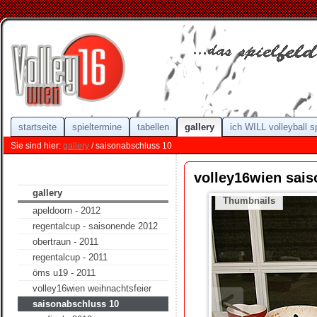
startseite
spieltermine
tabellen
gallery
ich WILL volleyball s
Sie sind hier:
gallery
/ saisonabschluss 10
volley16wien sai
gallery
Thumbnails
apeldoorn - 2012
regentalcup - saisonende 2012
obertraun - 2011
regentalcup - 2011
öms u19 - 2011
volley16wien weihnachtsfeier
saisonabschluss 10