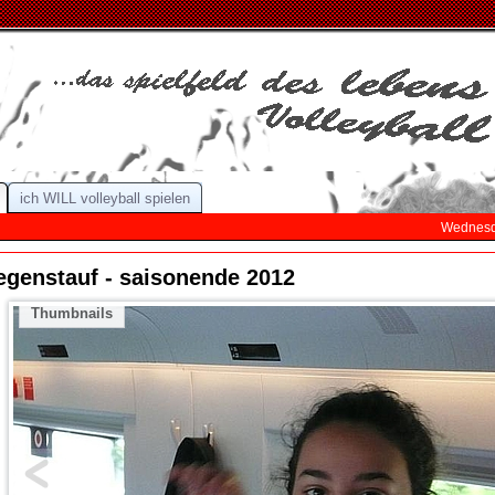
ich WILL volleyball spielen
Wednesda
egenstauf - saisonende 2012
Thumbnails