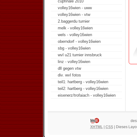
cupfinale 2010
volley16wien - uww
volley16wien - vtw
2.baggerdu turnier
melk - volley16wien
wels - volley16wien
oberndorf - volley16wien
sbg - volley16wien
wvl u21 turnier innsbruck
linz - volley16wien
dll gegen vtw
div. wvl fotos
teil1: hartberg - volley16wien
teil2: hartberg - volley16wien
eisenerz/trofaiach - volley16wien
des
XHTML
|
CSS
| Dieses Layou