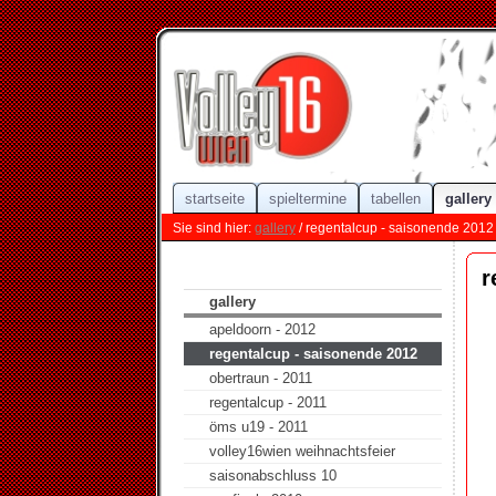
startseite
spieltermine
tabellen
gallery
Sie sind hier:
gallery
/ regentalcup - saisonende 2012
r
gallery
apeldoorn - 2012
regentalcup - saisonende 2012
obertraun - 2011
regentalcup - 2011
öms u19 - 2011
volley16wien weihnachtsfeier
saisonabschluss 10