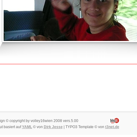
ign © copyright by volley16wien 2008 vers.5.00
t basiert auf
YAML
© von
Dirk Jesse
| TYPO3 Template © von
t3net.de