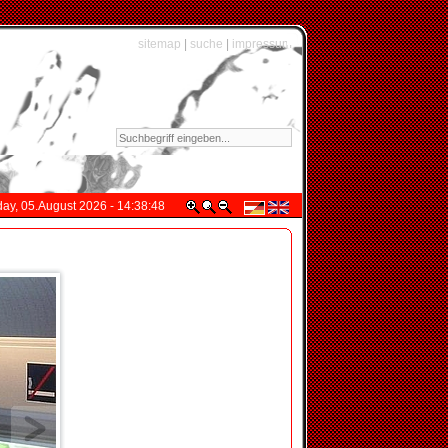
sitemap
|
suche
|
impressum
y, 05.August 2026 - 14:38:48