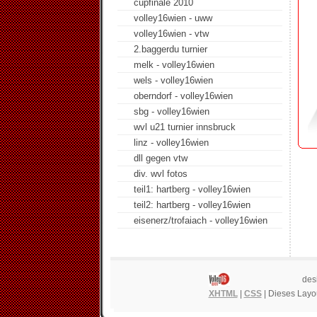
cupfinale 2010
volley16wien - uww
volley16wien - vtw
2.baggerdu turnier
melk - volley16wien
wels - volley16wien
oberndorf - volley16wien
sbg - volley16wien
wvl u21 turnier innsbruck
linz - volley16wien
dll gegen vtw
div. wvl fotos
teil1: hartberg - volley16wien
teil2: hartberg - volley16wien
eisenerz/trofaiach - volley16wien
des
XHTML
|
CSS
| Dieses Layou