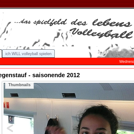
ich WILL volleyball spielen
Wednesda
egenstauf - saisonende 2012
Thumbnails