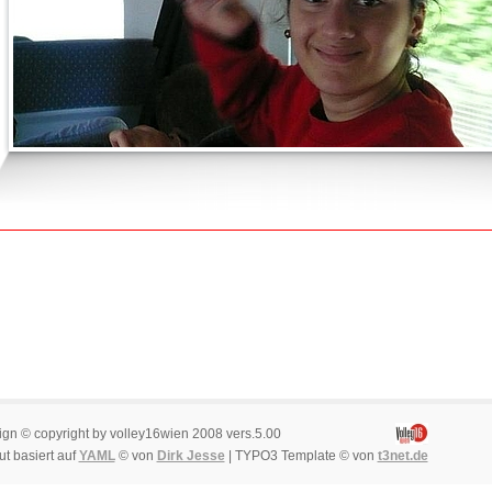
ign © copyright by volley16wien 2008 vers.5.00
t basiert auf
YAML
© von
Dirk Jesse
| TYPO3 Template © von
t3net.de