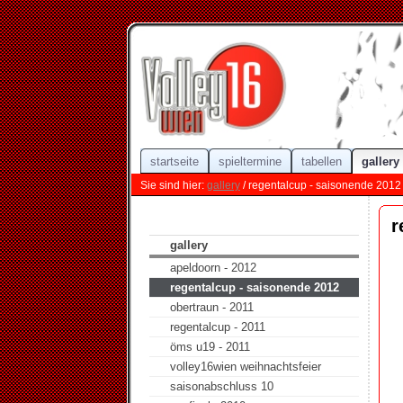
startseite
spieltermine
tabellen
gallery
Sie sind hier:
gallery
/ regentalcup - saisonende 2012
r
gallery
apeldoorn - 2012
regentalcup - saisonende 2012
obertraun - 2011
regentalcup - 2011
öms u19 - 2011
volley16wien weihnachtsfeier
saisonabschluss 10