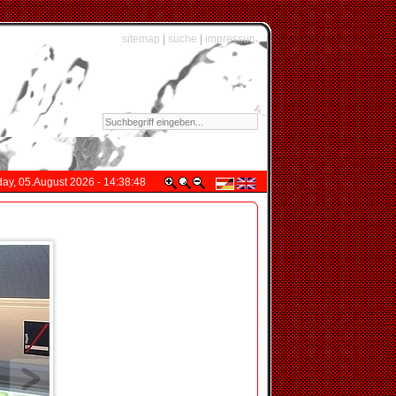
sitemap
|
suche
|
impressum
y, 05.August 2026 - 14:38:48