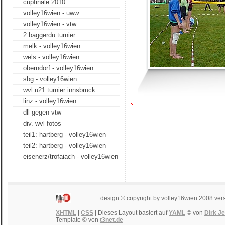
cupfinale 2010
volley16wien - uww
volley16wien - vtw
2.baggerdu turnier
melk - volley16wien
wels - volley16wien
oberndorf - volley16wien
sbg - volley16wien
wvl u21 turnier innsbruck
linz - volley16wien
dll gegen vtw
div. wvl fotos
teil1: hartberg - volley16wien
teil2: hartberg - volley16wien
eisenerz/trofaiach - volley16wien
design © copyright by volley16wien 2008 ver
XHTML
|
CSS
| Dieses Layout basiert auf
YAML
© von
Dirk J
Template © von
t3net.de