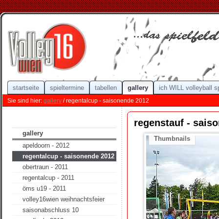
startseite
spieltermine
tabellen
gallery
ich WILL volleyball s
Sie sind hier:
gallery
/ regentalcup - saisonende 2012
regenstauf - sais
gallery
Thumbnails
apeldoorn - 2012
regentalcup - saisonende 2012
obertraun - 2011
regentalcup - 2011
öms u19 - 2011
volley16wien weihnachtsfeier
saisonabschluss 10