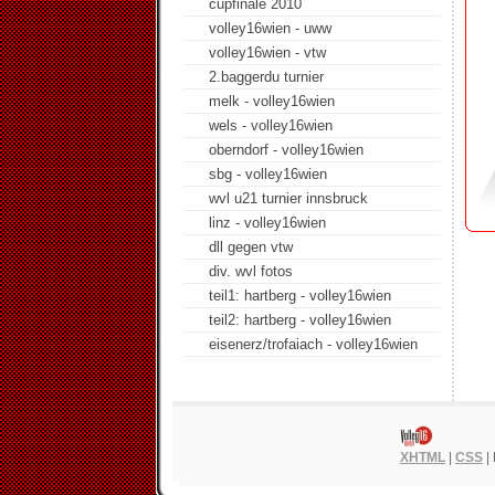
cupfinale 2010
volley16wien - uww
volley16wien - vtw
2.baggerdu turnier
melk - volley16wien
wels - volley16wien
oberndorf - volley16wien
sbg - volley16wien
wvl u21 turnier innsbruck
linz - volley16wien
dll gegen vtw
div. wvl fotos
teil1: hartberg - volley16wien
teil2: hartberg - volley16wien
eisenerz/trofaiach - volley16wien
XHTML
|
CSS
|