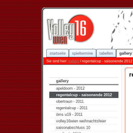
startseite
spieltermine
tabellen
gallery
Sie sind hier:
gallery
/ regentalcup - saisonende 2012
r
gallery
apeldoorn - 2012
regentalcup - saisonende 2012
obertraun - 2011
regentalcup - 2011
öms u19 - 2011
volley16wien weihnachtsfeier
saisonabschluss 10