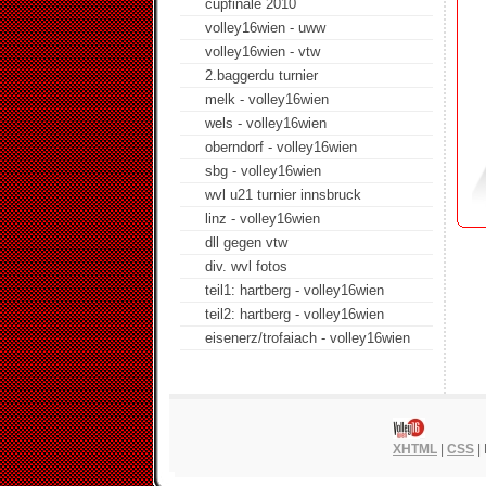
cupfinale 2010
volley16wien - uww
volley16wien - vtw
2.baggerdu turnier
melk - volley16wien
wels - volley16wien
oberndorf - volley16wien
sbg - volley16wien
wvl u21 turnier innsbruck
linz - volley16wien
dll gegen vtw
div. wvl fotos
teil1: hartberg - volley16wien
teil2: hartberg - volley16wien
eisenerz/trofaiach - volley16wien
XHTML
|
CSS
|