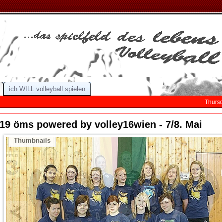
ich WILL volleyball spielen
Thursd
19 öms powered by volley16wien - 7/8. Mai
Thumbnails