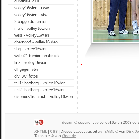
cupfinale 2010
volley16wien - uww
volley16wien - vtw
2.baggerdu turnier
melk - volley16wien
wels - volley16wien
oberndorf - volley16wien
sbg - volley16wien
wvl u21 turnier innsbruck
linz - volley16wien
dll gegen vtw
div. wvl fotos
teil1: hartberg - volley16wien
teil2: hartberg - volley16wien
eisenerz/trofaiach - volley16wien
design © copyright by volley16wien 2008 ver
XHTML
|
CSS
| Dieses Layout basiert auf
YAML
© von
Dirk J
Template © von
t3net.de