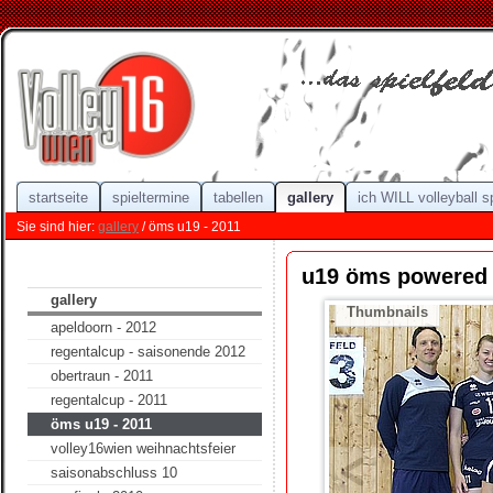
startseite
spieltermine
tabellen
gallery
ich WILL volleyball s
Sie sind hier:
gallery
/ öms u19 - 2011
u19 öms powered b
gallery
Thumbnails
apeldoorn - 2012
regentalcup - saisonende 2012
obertraun - 2011
regentalcup - 2011
öms u19 - 2011
volley16wien weihnachtsfeier
saisonabschluss 10