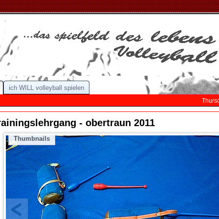
ich WILL volleyball spielen
Thursd
rainingslehrgang - obertraun 2011
Thumbnails