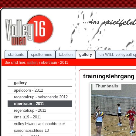
startseite
spieltermine
tabellen
gallery
ich WILL volleyball s
Sie sind hier:
gallery
/ obertraun - 2011
trainingslehrgang
gallery
Thumbnails
apeldoorn - 2012
regentalcup - saisonende 2012
obertraun - 2011
regentalcup - 2011
öms u19 - 2011
volley16wien weihnachtsfeier
saisonabschluss 10