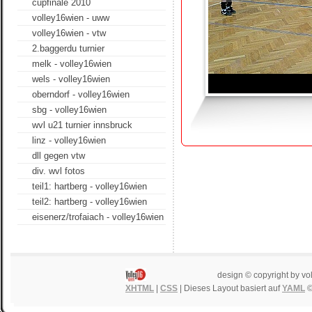
cupfinale 2010
volley16wien - uww
volley16wien - vtw
2.baggerdu turnier
melk - volley16wien
wels - volley16wien
oberndorf - volley16wien
sbg - volley16wien
wvl u21 turnier innsbruck
linz - volley16wien
dll gegen vtw
div. wvl fotos
teil1: hartberg - volley16wien
teil2: hartberg - volley16wien
eisenerz/trofaiach - volley16wien
design © copyright by vo
XHTML
|
CSS
| Dieses Layout basiert auf
YAML
©