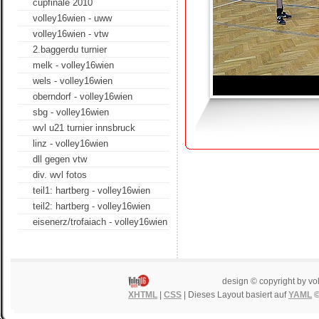
cupfinale 2010
volley16wien - uww
volley16wien - vtw
2.baggerdu turnier
melk - volley16wien
wels - volley16wien
oberndorf - volley16wien
sbg - volley16wien
wvl u21 turnier innsbruck
linz - volley16wien
dll gegen vtw
div. wvl fotos
teil1: hartberg - volley16wien
teil2: hartberg - volley16wien
eisenerz/trofaiach - volley16wien
design © copyright by vo
XHTML
|
CSS
| Dieses Layout basiert auf
YAML
©