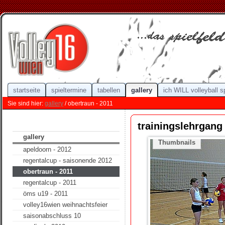
startseite
spieltermine
tabellen
gallery
ich WILL volleyball s
Sie sind hier:
gallery
/ obertraun - 2011
trainingslehrgang
gallery
Thumbnails
apeldoorn - 2012
regentalcup - saisonende 2012
obertraun - 2011
regentalcup - 2011
öms u19 - 2011
volley16wien weihnachtsfeier
saisonabschluss 10