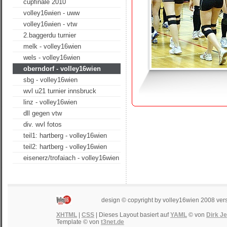
cupfinale 2010
volley16wien - uww
volley16wien - vtw
2.baggerdu turnier
melk - volley16wien
wels - volley16wien
oberndorf - volley16wien
sbg - volley16wien
wvl u21 turnier innsbruck
linz - volley16wien
dll gegen vtw
div. wvl fotos
teil1: hartberg - volley16wien
teil2: hartberg - volley16wien
eisenerz/trofaiach - volley16wien
design © copyright by volley16wien 2008 ver
XHTML
|
CSS
| Dieses Layout basiert auf
YAML
© von
Dirk J
Template © von
t3net.de