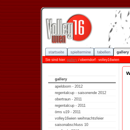
startseite
spieltermine
tabellen
gallery
Sie sind hier:
gallery
/ oberndorf - volley16wien
w
gallery
apeldoorn - 2012
regentalcup - saisonende 2012
obertraun - 2011
regentalcup - 2011
öms u19 - 2011
volley16wien weihnachtsfeier
saisonabschluss 10