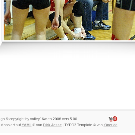
ign © copyright by volley16wien 2008 vers.5.00
t basiert auf
YAML
© von
Dirk Jesse
| TYPO3 Template © von
t3net.de