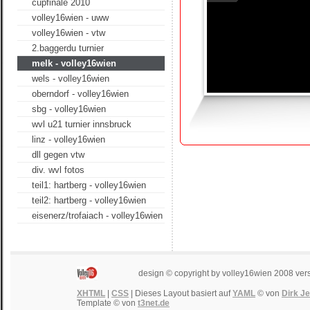
cupfinale 2010
volley16wien - uww
volley16wien - vtw
2.baggerdu turnier
melk - volley16wien
wels - volley16wien
oberndorf - volley16wien
sbg - volley16wien
wvl u21 turnier innsbruck
linz - volley16wien
dll gegen vtw
div. wvl fotos
teil1: hartberg - volley16wien
teil2: hartberg - volley16wien
eisenerz/trofaiach - volley16wien
design © copyright by volley16wien 2008 ver
XHTML
|
CSS
| Dieses Layout basiert auf
YAML
© von
Dirk J
Template © von
t3net.de