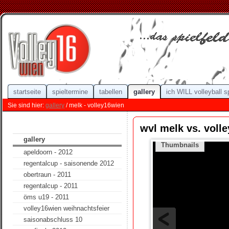
startseite
spieltermine
tabellen
gallery
ich WILL volleyball s
Sie sind hier:
gallery
/ melk - volley16wien
wvl melk vs. voll
gallery
Thumbnails
apeldoorn - 2012
regentalcup - saisonende 2012
obertraun - 2011
regentalcup - 2011
öms u19 - 2011
volley16wien weihnachtsfeier
saisonabschluss 10