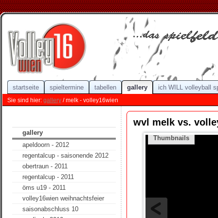
startseite
spieltermine
tabellen
gallery
ich WILL volleyball s
Sie sind hier:
gallery
/ melk - volley16wien
wvl melk vs. voll
gallery
Thumbnails
apeldoorn - 2012
regentalcup - saisonende 2012
obertraun - 2011
regentalcup - 2011
öms u19 - 2011
volley16wien weihnachtsfeier
saisonabschluss 10