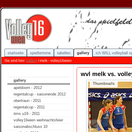
startseite
spieltermine
tabellen
gallery
ich WILL volleyball s
Sie sind hier:
gallery
/ melk - volley16wien
wvl melk vs. voll
gallery
Thumbnails
apeldoorn - 2012
regentalcup - saisonende 2012
obertraun - 2011
regentalcup - 2011
öms u19 - 2011
volley16wien weihnachtsfeier
saisonabschluss 10