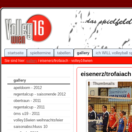
startseite
spieltermine
tabellen
gallery
ich WILL volleyball s
Sie sind hier:
gallery
/ eisenerz/trofaiach - volley16wien
eisenerz/trofaiach
gallery
Thumbnails
apeldoorn - 2012
regentalcup - saisonende 2012
obertraun - 2011
regentalcup - 2011
öms u19 - 2011
volley16wien weihnachtsfeier
saisonabschluss 10