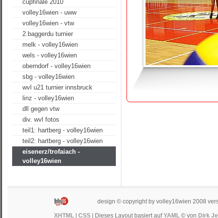
cupfinale 2010
volley16wien - uww
volley16wien - vtw
2.baggerdu turnier
melk - volley16wien
wels - volley16wien
oberndorf - volley16wien
sbg - volley16wien
wvl u21 turnier innsbruck
linz - volley16wien
dll gegen vtw
div. wvl fotos
teil1: hartberg - volley16wien
teil2: hartberg - volley16wien
eisenerz/trofaiach -
volley16wien
design © copyright by volley16wien 2008 ver
XHTML
|
CSS
| Dieses Layout basiert auf
YAML
© von
Dirk J