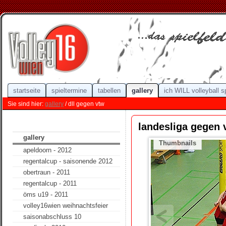
startseite
spieltermine
tabellen
gallery
ich WILL volleyball s
Sie sind hier:
gallery
/ dll gegen vtw
landesliga gegen 
gallery
Thumbnails
apeldoorn - 2012
regentalcup - saisonende 2012
obertraun - 2011
regentalcup - 2011
öms u19 - 2011
volley16wien weihnachtsfeier
saisonabschluss 10