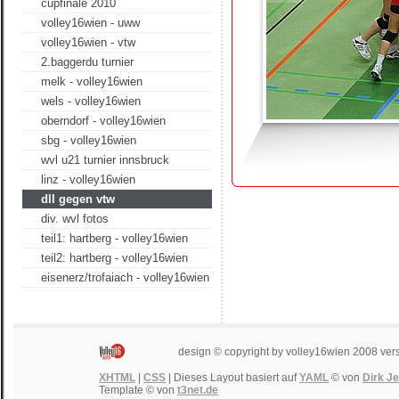
cupfinale 2010
volley16wien - uww
volley16wien - vtw
2.baggerdu turnier
melk - volley16wien
wels - volley16wien
oberndorf - volley16wien
sbg - volley16wien
wvl u21 turnier innsbruck
linz - volley16wien
dll gegen vtw
div. wvl fotos
teil1: hartberg - volley16wien
teil2: hartberg - volley16wien
eisenerz/trofaiach - volley16wien
design © copyright by volley16wien 2008 ver
XHTML
|
CSS
| Dieses Layout basiert auf
YAML
© von
Dirk J
Template © von
t3net.de