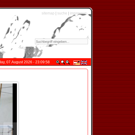
sitemap
|
suche
|
impressum
day, 07.August 2026 - 23:09:58