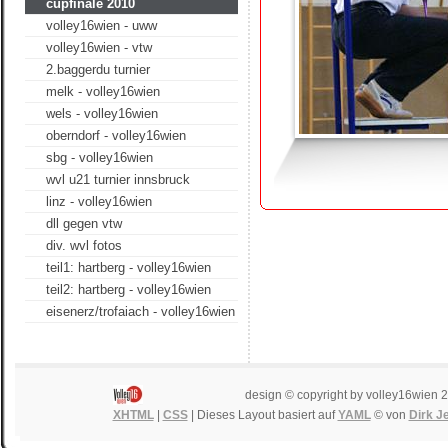
cupfinale 2010
volley16wien - uww
volley16wien - vtw
2.baggerdu turnier
melk - volley16wien
wels - volley16wien
oberndorf - volley16wien
sbg - volley16wien
wvl u21 turnier innsbruck
linz - volley16wien
dll gegen vtw
div. wvl fotos
teil1: hartberg - volley16wien
teil2: hartberg - volley16wien
eisenerz/trofaiach - volley16wien
design © copyright by volley16wien 
XHTML
|
CSS
| Dieses Layout basiert auf
YAML
© von
Dirk J