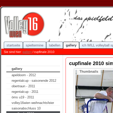
startseite
spieltermine
tabellen
gallery
ich WILL volleyball s
Sie sind hier:
gallery
/ cupfinale 2010
cupfinale 2010 s
gallery
Thumbnails
apeldoorn - 2012
regentalcup - saisonende 2012
obertraun - 2011
regentalcup - 2011
öms u19 - 2011
volley16wien weihnachtsfeier
saisonabschluss 10