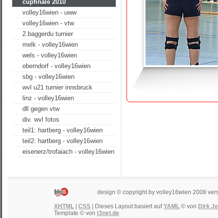
cupfinale 2010
volley16wien - uww
volley16wien - vtw
2.baggerdu turnier
melk - volley16wien
wels - volley16wien
oberndorf - volley16wien
sbg - volley16wien
wvl u21 turnier innsbruck
linz - volley16wien
dll gegen vtw
div. wvl fotos
teil1: hartberg - volley16wien
teil2: hartberg - volley16wien
eisenerz/trofaiach - volley16wien
design © copyright by volley16wien 2008 ver
XHTML
|
CSS
| Dieses Layout basiert auf
YAML
© von
Dirk J
Template © von
t3net.de