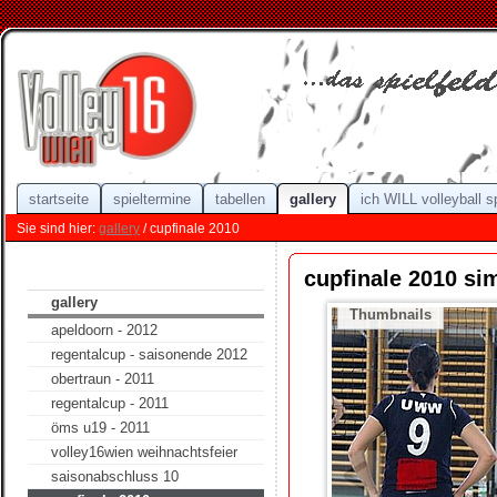
startseite
spieltermine
tabellen
gallery
ich WILL volleyball s
Sie sind hier:
gallery
/ cupfinale 2010
cupfinale 2010 s
gallery
Thumbnails
apeldoorn - 2012
regentalcup - saisonende 2012
obertraun - 2011
regentalcup - 2011
öms u19 - 2011
volley16wien weihnachtsfeier
saisonabschluss 10