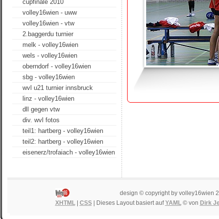
cupfinale 2010
volley16wien - uww
volley16wien - vtw
2.baggerdu turnier
melk - volley16wien
wels - volley16wien
oberndorf - volley16wien
sbg - volley16wien
wvl u21 turnier innsbruck
linz - volley16wien
dll gegen vtw
div. wvl fotos
teil1: hartberg - volley16wien
teil2: hartberg - volley16wien
eisenerz/trofaiach - volley16wien
design © copyright by volley16wien 
XHTML
|
CSS
| Dieses Layout basiert auf
YAML
© von
Dirk J