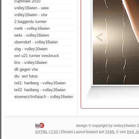
cupfinale 2010
volley16wien - uww
volley16wien - vtw
2.baggerdu turnier
melk - volley16wien
wels - volley16wien
oberndorf - volley16wien
sbg - volley16wien
wvl u21 turnier innsbruck
linz - volley16wien
dll gegen vtw
div. wvl fotos
teil1: hartberg - volley16wien
teil2: hartberg - volley16wien
eisenerz/trofaiach - volley16wien
design © copyright by volley16wien 
XHTML
|
CSS
| Dieses Layout basiert auf
YAML
© von
Dirk J