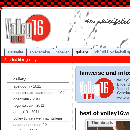
startseite
spieltermine
tabellen
gallery
ich WILL volleyball s
Sie sind hier: gallery
hinweise und info
gallery
volley
Bilder 
apeldoorn - 2012
Verände
regentalcup - saisonende 2012
Genehmi
weitere
obertraun - 2011
regentalcup - 2011
öms u19 - 2011
best of volley16wi
volley16wien weihnachtsfeier
Thumbnails
saisonabschluss 10