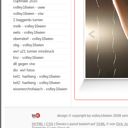
cupfinale 2010
volley16wien - uww
volley16wien - vtw
2.baggerdu turnier
melk - volley16wien
wels - volley16wien
oberndorf - volley16wien
sbg - volley16wien
wvl u21 turnier innsbruck
linz - volley16wien
dll gegen vtw
div. wvl fotos
teil1: hartberg - volley16wien
teil2: hartberg - volley16wien
eisenerz/trofaiach - volley16wien
design © copyright by volley16wien 2008 ver
XHTML
|
CSS
| Dieses Layout basiert auf
YAML
© von
Dirk J