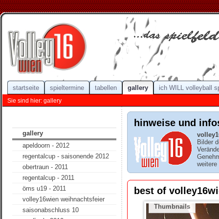
startseite
spieltermine
tabellen
gallery
ich WILL volleyball s
Sie sind hier: gallery
hinweise und info
gallery
volley
Bilder 
apeldoorn - 2012
Verände
regentalcup - saisonende 2012
Genehmi
weitere
obertraun - 2011
regentalcup - 2011
öms u19 - 2011
best of volley16wi
volley16wien weihnachtsfeier
Thumbnails
saisonabschluss 10