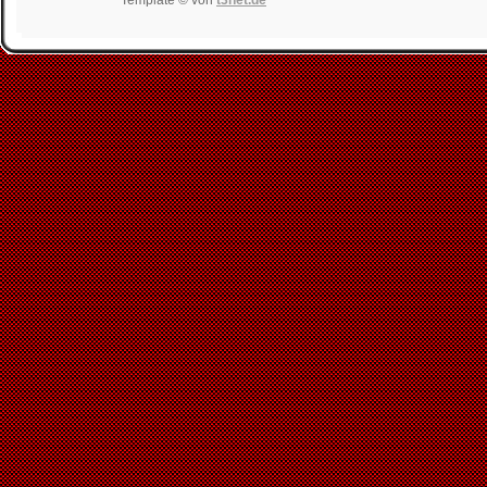
Template © von
t3net.de