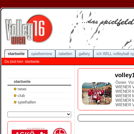
startseite
spieltermine
tabellen
gallery
ich WILL volleyball s
Du bist hier: startseite
volley
startseite
Österr. Vi
WIENER Vi
news
WIENER M
club
WIENER M
WIENER M
spielhallen
WIENER V